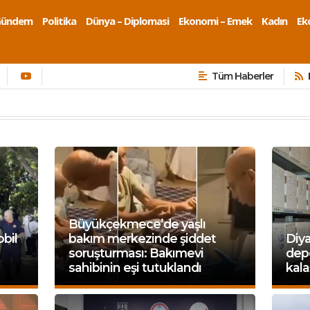
Gündem
Politika
Dünya – Diplomasi
Ekonomi – Emek
Kadın
Eko
Tüm Haberler
Büyükçekmece’de yaşlı
bil
bakım merkezinde şiddet
Diya
soruşturması: Bakımevi
depo
sahibinin eşi tutuklandı
kala