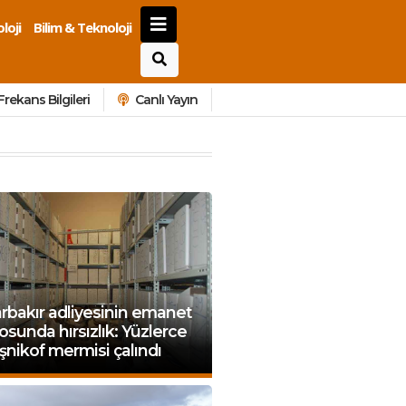
loji
Bilim & Teknoloji
Frekans Bilgileri
Canlı Yayın
rbakır adliyesinin emanet
sunda hırsızlık: Yüzlerce
şnikof mermisi çalındı