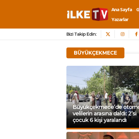
Ana Sayfa
Yazarlar
Bizi Takip Edin:
BÜYÜKÇEKMECE
Büyükçekmece’de otomo
velilerin arasına daldı: 2’si
çocuk 6 kişi yaralandı