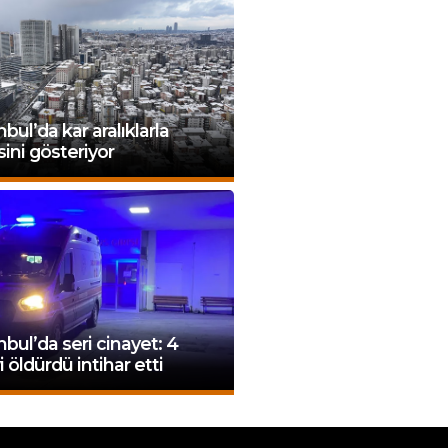
nbul’da kar aralıklarla
sini gösteriyor
nbul’da seri cinayet: 4
yi öldürdü intihar etti