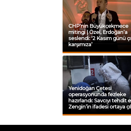
CHP’nin Büyükçekmece
mitingi | Özel, Erdoğan’a
seslendi: ‘2 Kasım günü ç
karşımıza’
Yenidoğan Çetesi
operasyonunda fezleke
hazırlandı: Savcıyı tehdit
Zengin’in ifadesi ortaya çı