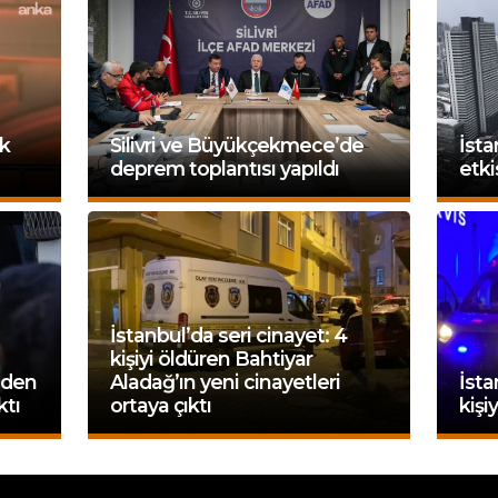
ık
Silivri ve Büyükçekmece’de
İsta
deprem toplantısı yapıldı
etki
İstanbul’da seri cinayet: 4
kişiyi öldüren Bahtiyar
 eden
Aladağ’ın yeni cinayetleri
İsta
ktı
ortaya çıktı
kişi