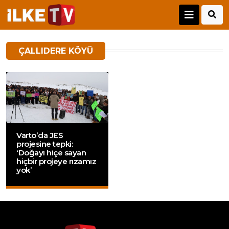
ÇALLIDERE KÖYÜ
Varto’da JES
projesine tepki:
‘Doğayı hiçe sayan
hiçbir projeye rızamız
yok’