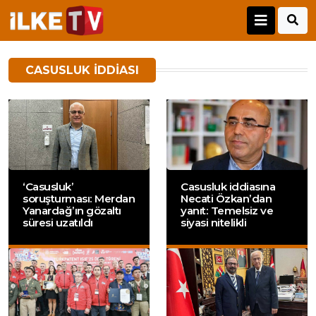
CASUSLUK IDDIASI
‘Casusluk’
Casusluk iddiasına
soruşturması: Merdan
Necati Özkan’dan
Yanardağ’ın gözaltı
yanıt: Temelsiz ve
süresi uzatıldı
siyasi nitelikli