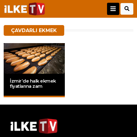
ÇAVDARLI EKMEK
İzmir’de halk ekmek
fiyatlarına zam