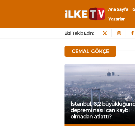
Ana Sayfa
Yazarlar
Bizi Takip Edin:
CEMAL GÖKÇE
İstanbul, 6,2 büyüklüğün
depremi nasıl can kaybı
olmadan atlattı?