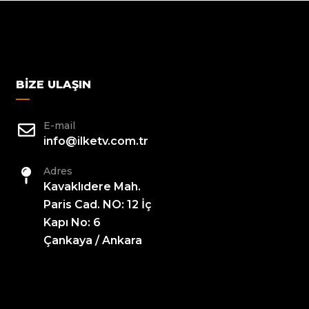
BIZE ULAŞIN
E-mail
info@ilketv.com.tr
Adres
Kavaklıdere Mah.
Paris Cad. NO: 12 İç
Kapı No: 6
Çankaya / Ankara