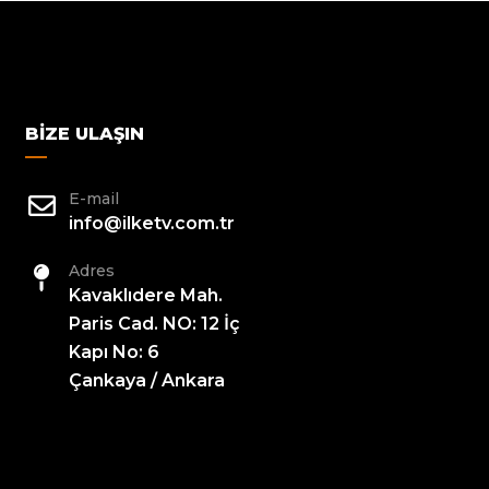
BIZE ULAŞIN
E-mail
info@ilketv.com.tr
Adres
Kavaklıdere Mah.
Paris Cad. NO: 12 İç
Kapı No: 6
Çankaya / Ankara