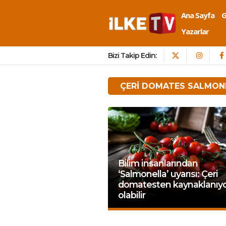
Ana Sayfa
Yazarlar
Bizi Takip Edin:
ÇERI DOMATES SALMON
Bilim insanlarından
‘Salmonella’ uyarısı: Çeri
domatesten kaynaklanıy
olabilir