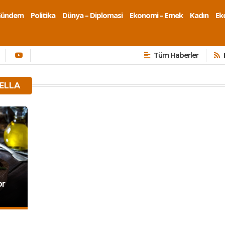
Gündem
Politika
Dünya – Diplomasi
Ekonomi – Emek
Kadın
Eko
Tüm Haberler
ELLA
or