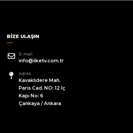
BIZE ULAŞIN
E-mail
info@ilketv.com.tr
Adres
Kavaklıdere Mah.
Paris Cad. NO: 12 İç
Kapı No: 6
Çankaya / Ankara