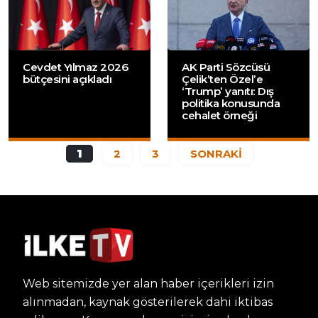
Cevdet Yılmaz 2026
AK Parti Sözcüsü
bütçesini açıkladı
Çelik’ten Özel’e
‘Trump’ yanıtı: Dış
politika konusunda
cehalet örneği
1
2
3
SONRAKİ
Web sitemizde yer alan haber içerikleri izin
alınmadan, kaynak gösterilerek dahi iktibas