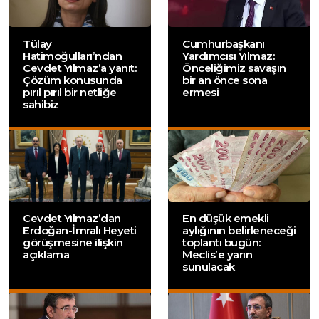
Tülay
Cumhurbaşkanı
Hatimoğulları’ndan
Yardımcısı Yılmaz:
Cevdet Yılmaz’a yanıt:
Önceliğimiz savaşın
Çözüm konusunda
bir an önce sona
pırıl pırıl bir netliğe
ermesi
sahibiz
Cevdet Yılmaz’dan
En düşük emekli
Erdoğan-İmralı Heyeti
aylığının belirleneceği
görüşmesine ilişkin
toplantı bugün:
açıklama
Meclis’e yarın
sunulacak