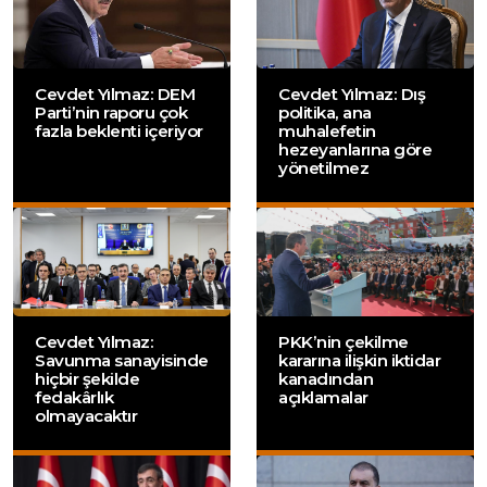
Cevdet Yılmaz: DEM
Cevdet Yılmaz: Dış
Parti’nin raporu çok
politika, ana
fazla beklenti içeriyor
muhalefetin
hezeyanlarına göre
yönetilmez
Cevdet Yılmaz:
PKK’nin çekilme
Savunma sanayisinde
kararına ilişkin iktidar
hiçbir şekilde
kanadından
fedakârlık
açıklamalar
olmayacaktır