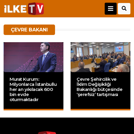
ÇEVRE BAKANI
Murat Kurum:
Çevre Şehircilik ve
Milyonlarca İstanbullu
İklim Değişikliği
her an yıkılacak 600
Bakanlığı bütçesinde
bin evde
‘şerefsiz’ tartışması
oturmaktadır