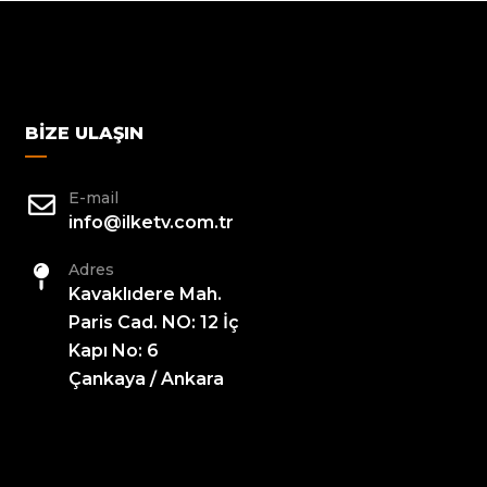
BIZE ULAŞIN
E-mail
info@ilketv.com.tr
Adres
Kavaklıdere Mah.
Paris Cad. NO: 12 İç
Kapı No: 6
Çankaya / Ankara