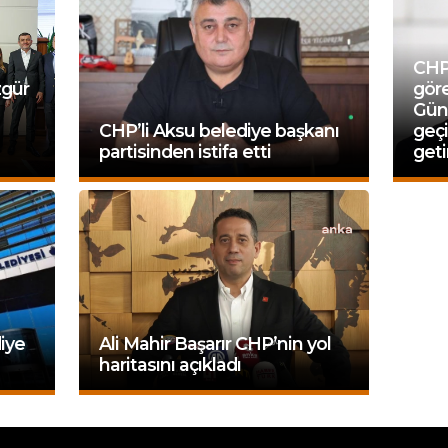
CHP’
zgür
göre
Güna
CHP’li Aksu belediye başkanı
geç
partisinden istifa etti
get
iye
Ali Mahir Başarır CHP’nin yol
haritasını açıkladı