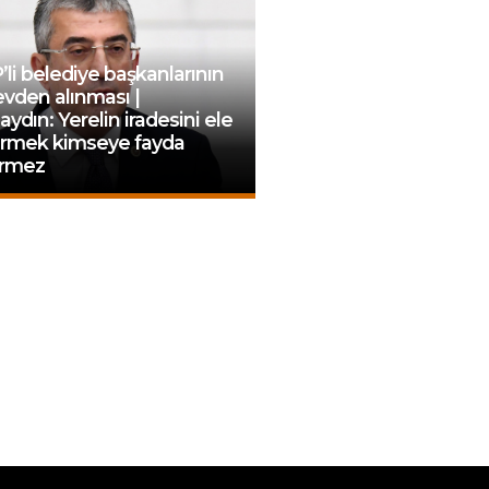
li belediye başkanlarının
vden alınması |
ydın: Yerelin iradesini ele
irmek kimseye fayda
irmez