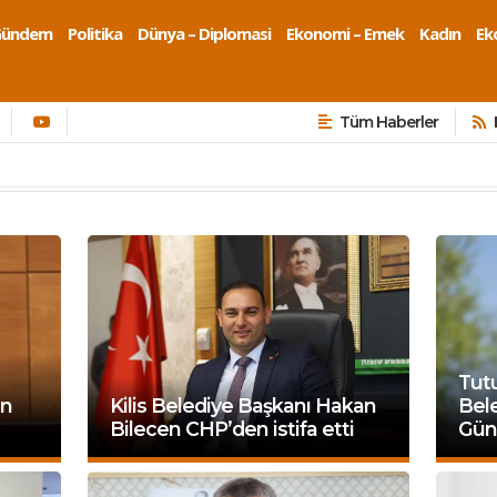
Gündem
Politika
Dünya – Diplomasi
Ekonomi – Emek
Kadın
Eko
Tüm Haberler
Tut
en
Kilis Belediye Başkanı Hakan
Bel
Bilecen CHP’den istifa etti
Güna