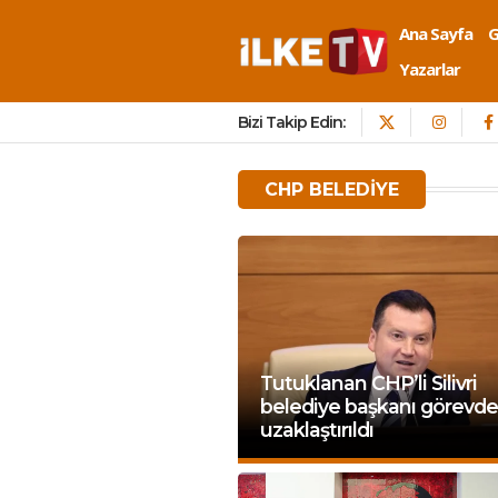
Ana Sayfa
Yazarlar
Bizi Takip Edin:
CHP BELEDIYE
Tutuklanan CHP’li Silivri
belediye başkanı görevd
uzaklaştırıldı