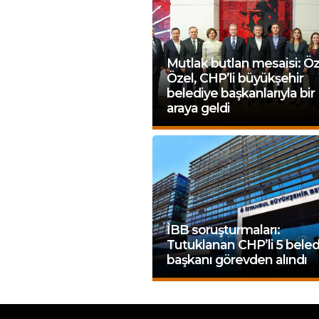
Mutlak butlan mesaisi: Ö
Özel, CHP’li büyükşehir
belediye başkanlarıyla bir
araya geldi
İBB soruşturmaları:
Tutuklanan CHP’li 5 beled
başkanı görevden alındı