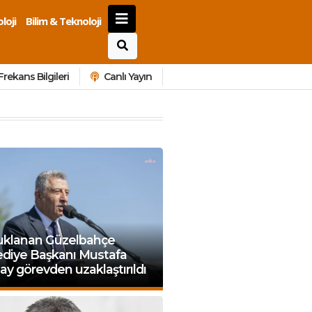
loji
Bilim & Teknoloji
Frekans Bilgileri
Canlı Yayın
uklanan Güzelbahçe
ediye Başkanı Mustafa
y görevden uzaklaştırıldı