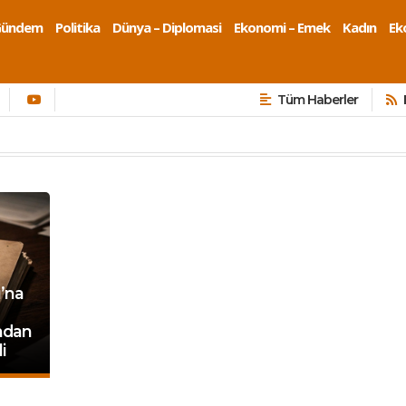
Gündem
Politika
Dünya – Diplomasi
Ekonomi – Emek
Kadın
Eko
Tüm Haberler
’na
ndan
i