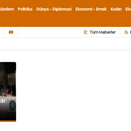
Gündem
Politika
Dünya – Diplomasi
Ekonomi – Emek
Kadın
Eko
Tüm Haberler
dır: