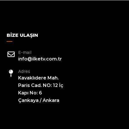
BIZE ULAŞIN
E-mail
info@ilketv.com.tr
Adres
Kavaklıdere Mah.
Paris Cad. NO: 12 İç
Kapı No: 6
Çankaya / Ankara