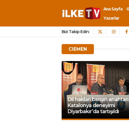
Ana Sayfa
Yazarlar
Bizi Takip Edin:
CIEMEN
Dil hakları barışın anahtarı
Katalonya deneyimi
Diyarbakır’da tartışıldı