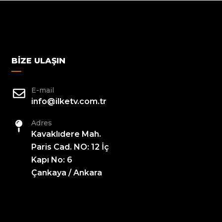
BIZE ULAŞIN
E-mail
info@ilketv.com.tr
Adres
Kavaklıdere Mah.
Paris Cad. NO: 12 İç
Kapı No: 6
Çankaya / Ankara