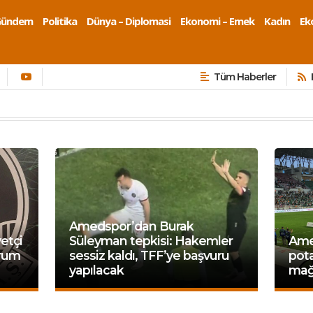
Gündem
Politika
Dünya – Diplomasi
Ekonomi – Emek
Kadın
Eko
Tüm Haberler
Amedspor’dan Burak
etçi
Süleyman tepkisi: Hakemler
Ame
orum
sessiz kaldı, TFF’ye başvuru
pota
yapılacak
mağl