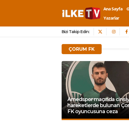
Ana Sayfa
Yazarlar
Bizi Takip Edin:
ÇORUM FK
Amedspor maçında cinsiy
hareketlerde bulunan Ç
FK oyuncusuna ceza