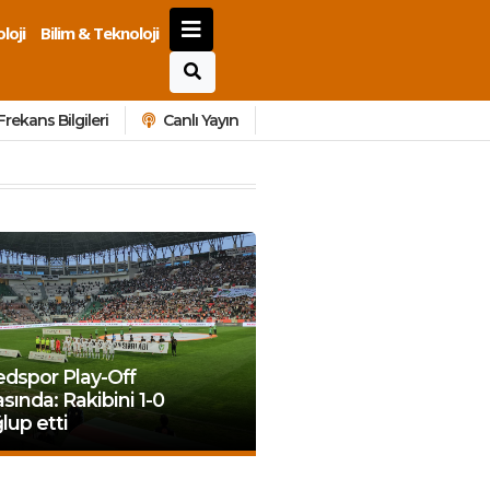
loji
Bilim & Teknoloji
Frekans Bilgileri
Canlı Yayın
dspor Play-Off
sında: Rakibini 1-0
up etti