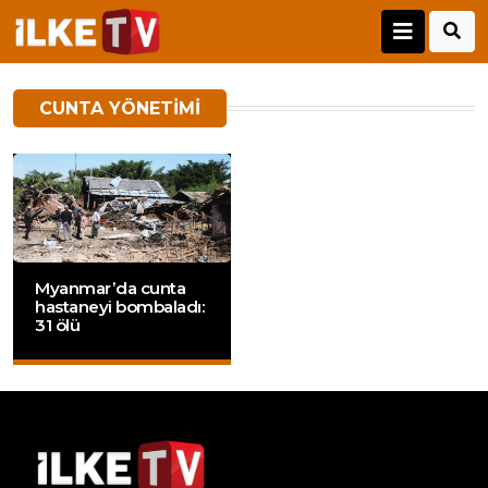
CUNTA YÖNETIMI
Myanmar’da cunta
hastaneyi bombaladı:
31 ölü