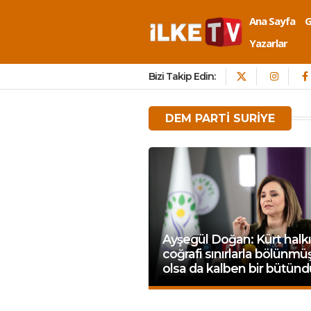
Ana Sayfa
Yazarlar
Bizi Takip Edin:
DEM PARTI SURIYE
Ayşegül Doğan: Kürt halkı
coğrafi sınırlarla bölünmü
olsa da kalben bir bütünd