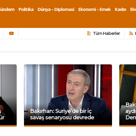
Gündem
Politika
Dünya – Diplomasi
Ekonomi – Emek
Kadın
Eko
Tüm Haberler
Bak
ş
Bakırhan: Suriye’de bir iç
aydı
ür
savaş senaryosu devrede
Dem