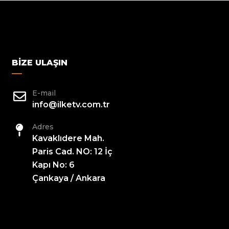
BIZE ULAŞIN
E-mail
info@ilketv.com.tr
Adres
Kavaklıdere Mah.
Paris Cad. NO: 12 İç
Kapı No: 6
Çankaya / Ankara