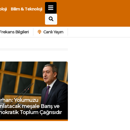
loji
Bilim & Teknoloji
Frekans Bilgileri
Canlı Yayın
ırhan: Yolumuzu
nlatacak meşale Barış ve
okratik Toplum Çağrısıdır