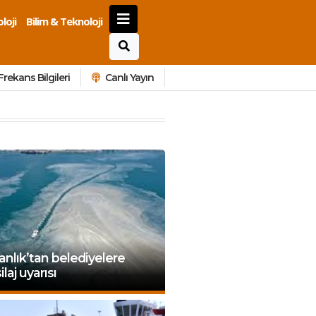
loji
Bilim & Teknoloji
Frekans Bilgileri
Canlı Yayın
nlık’tan belediyelere
laj uyarısı