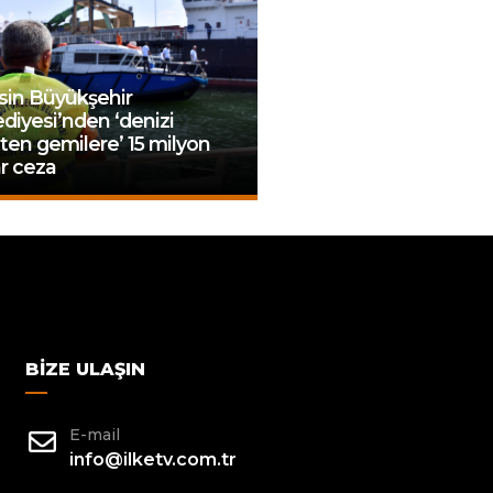
sin Büyükşehir
diyesi’nden ‘denizi
eten gemilere’ 15 milyon
r ceza
BIZE ULAŞIN
E-mail
info@ilketv.com.tr