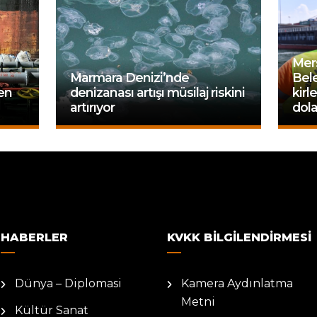
Mer
Marmara Denizi’nde
Bele
en
denizanası artışı müsilaj riskini
kirl
artırıyor
dola
HABERLER
KVKK BILGILENDIRMESI
Dünya – Diplomasi
Kamera Aydınlatma
Metni
Kültür Sanat