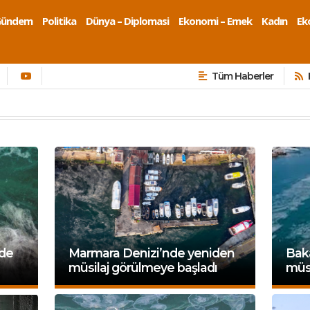
Gündem
Politika
Dünya – Diplomasi
Ekonomi – Emek
Kadın
Eko
Tüm Haberler
nde
Marmara Denizi’nde yeniden
Baka
müsilaj görülmeye başladı
müsi