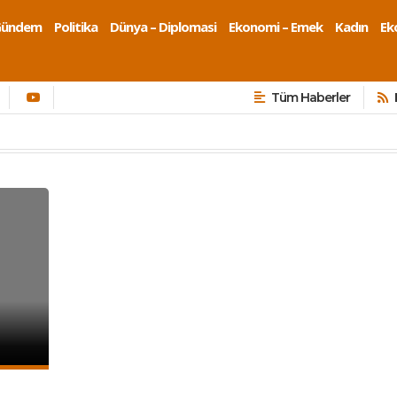
Gündem
Politika
Dünya – Diplomasi
Ekonomi – Emek
Kadın
Eko
Tüm Haberler