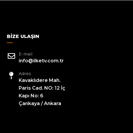
BIZE ULAŞIN
E-mail
info@ilketv.com.tr
Adres
Kavaklıdere Mah.
Paris Cad. NO: 12 İç
Kapı No: 6
Çankaya / Ankara