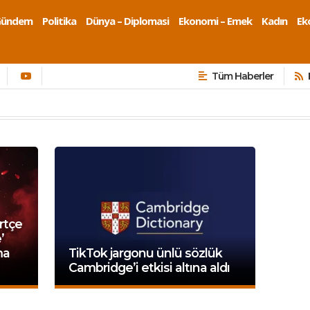
Gündem
Politika
Dünya – Diplomasi
Ekonomi – Emek
Kadın
Eko
Tüm Haberler
rtçe
’
ma
TikTok jargonu ünlü sözlük
Cambridge’i etkisi altına aldı