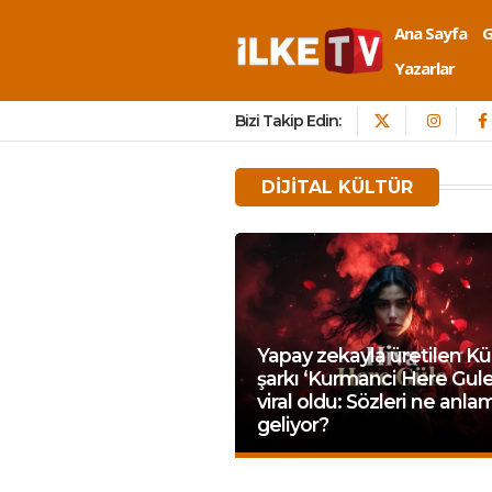
Ana Sayfa
Yazarlar
Bizi Takip Edin:
DIJITAL KÜLTÜR
Yapay zekayla üretilen Kü
şarkı ‘Kurmanci Here Gule
viral oldu: Sözleri ne anla
geliyor?