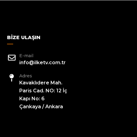
BIZE ULAŞIN
E-mail
info@ilketv.com.tr
Adres
Kavaklıdere Mah.
Paris Cad. NO: 12 İç
Kapı No: 6
Çankaya / Ankara