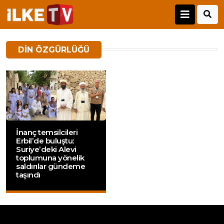
DIN ÖZGÜRLÜĞÜ
İnanç temsilcileri
Erbil’de buluştu:
Suriye’deki Alevi
toplumuna yönelik
saldırılar gündeme
taşındı