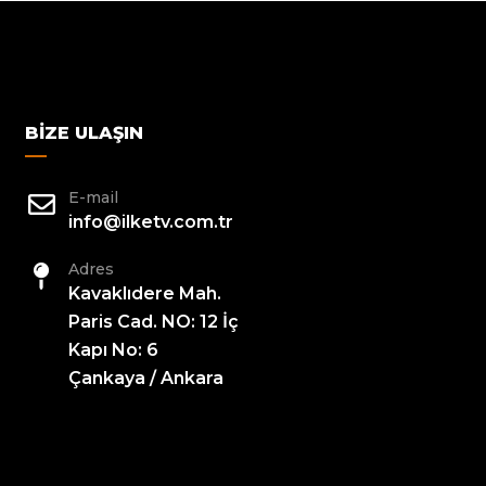
BIZE ULAŞIN
E-mail
info@ilketv.com.tr
Adres
Kavaklıdere Mah.
Paris Cad. NO: 12 İç
Kapı No: 6
Çankaya / Ankara