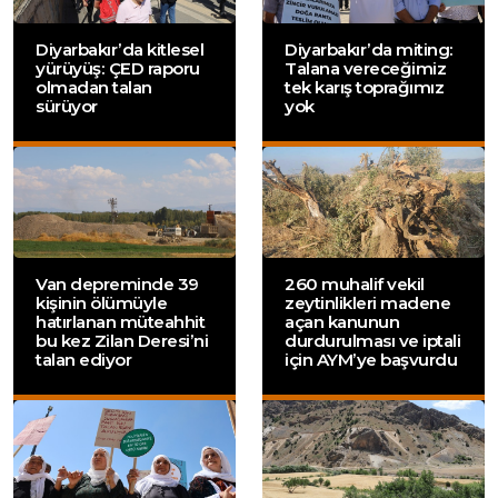
Diyarbakır’da kitlesel
Diyarbakır’da miting:
yürüyüş: ÇED raporu
Talana vereceğimiz
olmadan talan
tek karış toprağımız
sürüyor
yok
Van depreminde 39
260 muhalif vekil
kişinin ölümüyle
zeytinlikleri madene
hatırlanan müteahhit
açan kanunun
bu kez Zilan Deresi’ni
durdurulması ve iptali
talan ediyor
için AYM’ye başvurdu