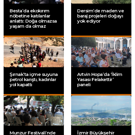
Besta’da ekokırım
Dersim’de maden ve
nöbetine katılanlar
baraj projeleri doğayı
anlattı: Doğa olmazsa
yok ediyor
yaşam da olmaz
Şırnak’ta içme suyuna
Artvin Hopa’da ‘İklim
petrol karıştı, kadınlar
Yasası Felakettir’
yol kapattı
paneli
Munzur Festivali’nde
İzmir Büyükşehir