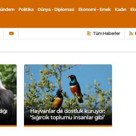
Gündem
Politika
Dünya – Diplomasi
Ekonomi – Emek
Kadın
Eko
Tüm Haberler
dığı
Hayvanlar da dostluk kuruyor:
‘Sığırcık toplumu insanlar gibi’