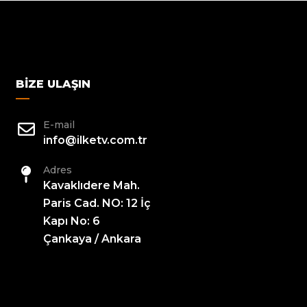
BIZE ULAŞIN
E-mail
info@ilketv.com.tr
Adres
Kavaklıdere Mah.
Paris Cad. NO: 12 İç
Kapı No: 6
Çankaya / Ankara