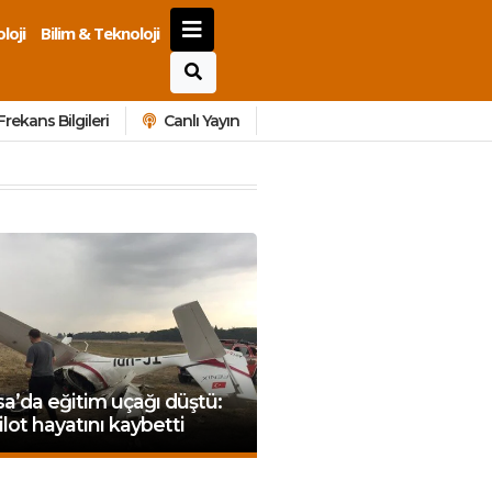
loji
Bilim & Teknoloji
Frekans Bilgileri
Canlı Yayın
a’da eğitim uçağı düştü:
pilot hayatını kaybetti