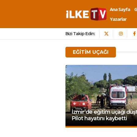
Ana Sayfa
Yazarlar
Bizi Takip Edin:
EĞITIM UÇAĞI
İzmir’de eğitim uçağı düş
Pilot hayatını kaybetti