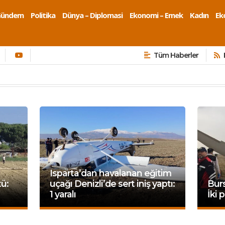
Gündem
Politika
Dünya – Diplomasi
Ekonomi – Emek
Kadın
Eko
Tüm Haberler
Isparta’dan havalanan eğitim
tü:
uçağı Denizli’de sert iniş yaptı:
Burs
1 yaralı
İki 