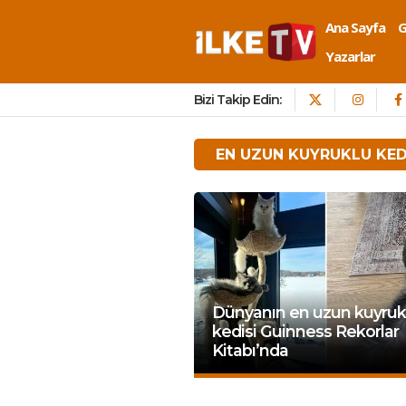
Ana Sayfa
Yazarlar
Bizi Takip Edin:
EN UZUN KUYRUKLU KED
Dünyanın en uzun kuyruk
kedisi Guinness Rekorlar
Kitabı’nda