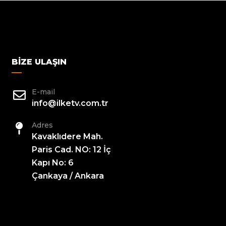
BIZE ULAŞIN
E-mail
info@ilketv.com.tr
Adres
Kavaklıdere Mah.
Paris Cad. NO: 12 İç
Kapı No: 6
Çankaya / Ankara