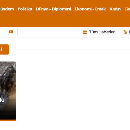
Gündem
Politika
Dünya – Diplomasi
Ekonomi – Emek
Kadın
Eko
Tüm Haberler
I
lu