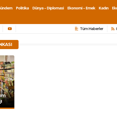
Gündem
Politika
Dünya – Diplomasi
Ekonomi – Emek
Kadın
Eko
Tüm Haberler
NKASI
sım
ı