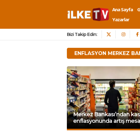
Ana Sayfa
Yazarlar
Bizi Takip Edin:
ENFLASYON MERKEZ BA
Merkez Bankası’ndan ka
enflasyonunda artış mesaj