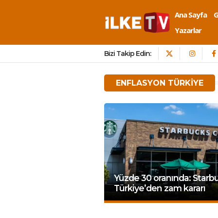
Ana Sayfa
Yazarlar
Bizi Takip Edin:
ENFLASYON TÜRKIYE
Yüzde 30 oranında: Starb
Türkiye’den zam kararı