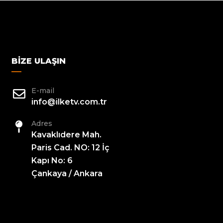
BIZE ULAŞIN
E-mail
info@ilketv.com.tr
Adres
Kavaklıdere Mah.
Paris Cad. NO: 12 İç
Kapı No: 6
Çankaya / Ankara