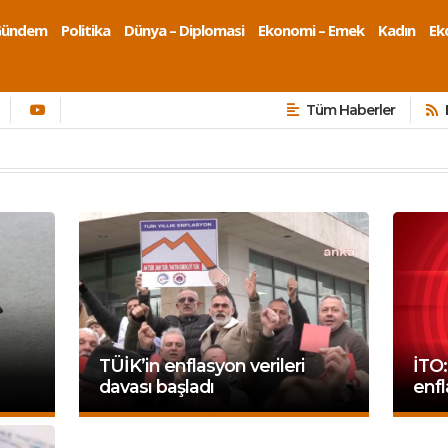
Gündem
Politika
Dünya – Diplomasi
Ekonomi – Emek
Kadın
Eko
Tüm Haberler
TÜİK’in enflasyon verileri
İTO:
davası başladı
enfl