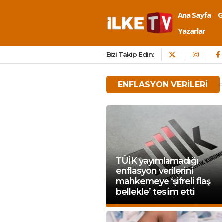
Ana Sayfa
Yazarlar
Bizi Takip Edin:
ENFLASYON VERILERI
TÜİK yayımlamadığı
enflasyon verilerini
mahkemeye ‘şifreli flaş
bellekle’ teslim etti