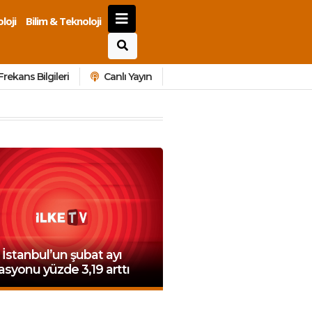
loji
Bilim & Teknoloji
Frekans Bilgileri
Canlı Yayın
 İstanbul’un şubat ayı
asyonu yüzde 3,19 arttı