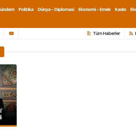
Gündem
Politika
Dünya – Diplomasi
Ekonomi – Emek
Kadın
Eko
Tüm Haberler
l
i