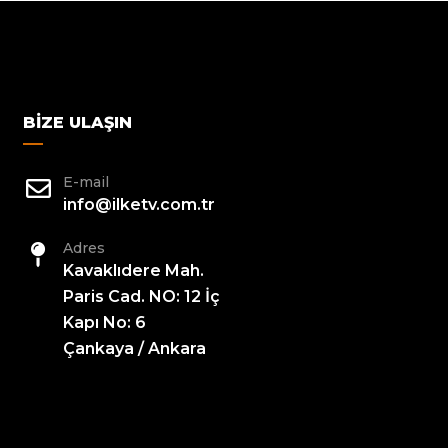
BIZE ULAŞIN
E-mail
info@ilketv.com.tr
Adres
Kavaklıdere Mah.
Paris Cad. NO: 12 İç
Kapı No: 6
Çankaya / Ankara