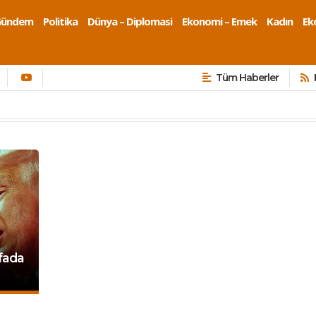
Gündem
Politika
Dünya – Diplomasi
Ekonomi – Emek
Kadın
Eko
Tüm Haberler
fada