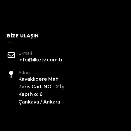
BIZE ULAŞIN
E-mail
info@ilketv.com.tr
Adres
Kavaklıdere Mah.
Paris Cad. NO: 12 İç
Kapı No: 6
Çankaya / Ankara