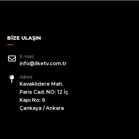
BIZE ULAŞIN
E-mail
info@ilketv.com.tr
Adres
Kavaklıdere Mah.
Paris Cad. NO: 12 İç
Kapı No: 6
Çankaya / Ankara