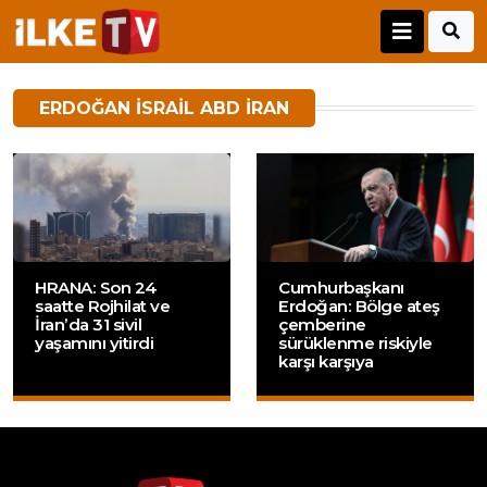
ERDOĞAN ISRAIL ABD IRAN
HRANA: Son 24
Cumhurbaşkanı
saatte Rojhilat ve
Erdoğan: Bölge ateş
İran’da 31 sivil
çemberine
yaşamını yitirdi
sürüklenme riskiyle
karşı karşıya