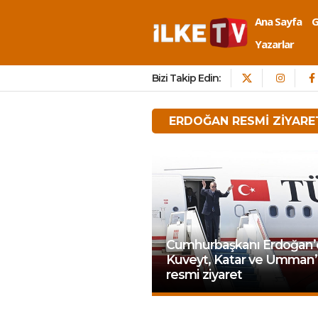
Ana Sayfa
Yazarlar
Bizi Takip Edin:
ERDOĞAN RESMI ZIYARE
Cumhurbaşkanı Erdoğan’
Kuveyt, Katar ve Umman’
resmi ziyaret