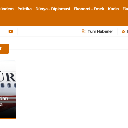
Gündem
Politika
Dünya – Diplomasi
Ekonomi – Emek
Kadın
Eko
Tüm Haberler
T
dan
a