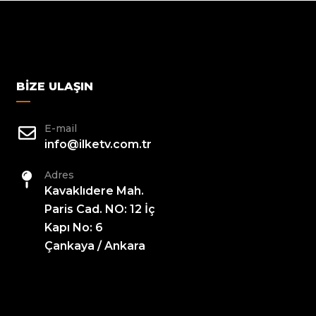
BIZE ULAŞIN
E-mail
info@ilketv.com.tr
Adres
Kavaklıdere Mah.
Paris Cad. NO: 12 İç
Kapı No: 6
Çankaya / Ankara