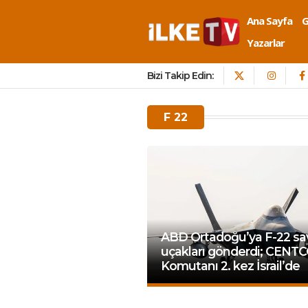
Ana Sayfa
Yazarlar
Bizi Takip Edin:
F 22
ABD Ortadoğu’ya F-22 sa
uçakları gönderdi; CENT
Komutanı 2. kez İsrail’de