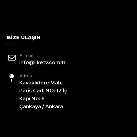
BIZE ULAŞIN
E-mail
info@ilketv.com.tr
Adres
Kavaklıdere Mah.
Paris Cad. NO: 12 İç
Kapı No: 6
Çankaya / Ankara