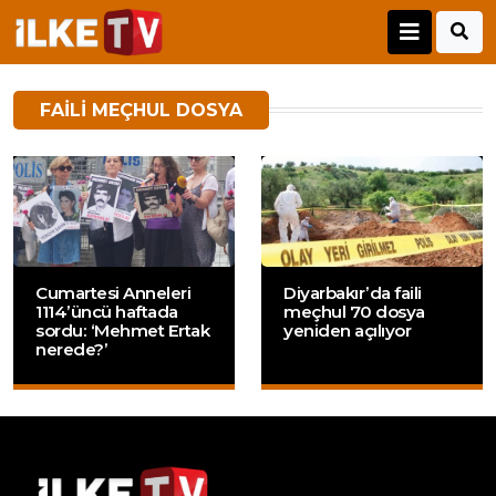
FAILI MEÇHUL DOSYA
Cumartesi Anneleri
Diyarbakır’da faili
1114’üncü haftada
meçhul 70 dosya
sordu: ‘Mehmet Ertak
yeniden açılıyor
nerede?’