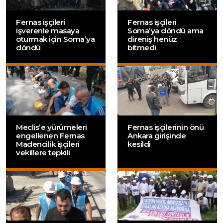
Fernas işçileri
Fernas işçileri
işverenle masaya
Soma’ya döndü ama
oturmak için Soma’ya
direniş henüz
döndü
bitmedi
Meclis’e yürümeleri
Fernas işçilerinin önü
engellenen Fernas
Ankara girişinde
Madencilik işçileri
kesildi
vekillere tepkili