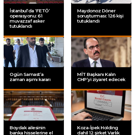
İstanbul’da ‘FETÖ’
Maydonoz Döner
operasyonu: 61
soruşturması: 126 kişi
muvazzaf asker
tutuklandı
tutuklandı
Ogün Samast’a
MİT Başkanı Kalın
zaman aşımı kararı
CHP’yi ziyaret edecek
Boydak ailesinin
Koza-İpek Holding
banka hisselerine el
dahil 12 şirket Varlık