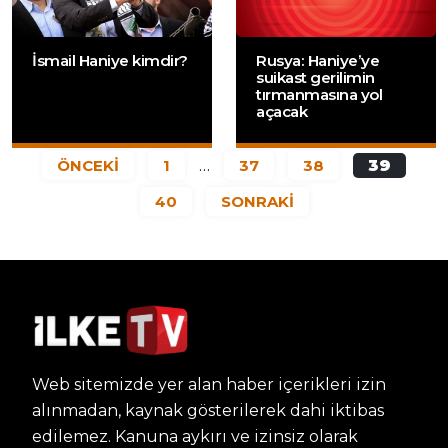
İsmail Haniye kimdir?
Rusya: Haniye’ye
suikast gerilimin
tırmanmasına yol
açacak
ÖNCEKİ
1
…
37
38
39
40
SONRAKİ
Web sitemizde yer alan haber içerikleri izin
alınmadan, kaynak gösterilerek dahi iktibas
edilemez. Kanuna aykırı ve izinsiz olarak