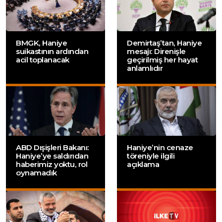
BMGK, Haniye
Demirtaş’tan, Haniye
suikastının ardından
mesajı: Direnişle
acil toplanacak
geçirilmiş her hayat
anlamlıdır
ABD Dışişleri Bakanı:
Haniye’nin cenaze
Haniye’ye saldırıdan
töreniyle ilgili
haberimiz yoktu, rol
açıklama
oynamadık