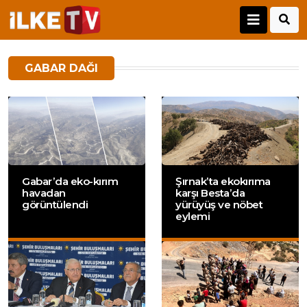
GABAR DAĞI
Gabar’da eko-kırım
Şırnak’ta ekokırıma
havadan
karşı Besta’da
görüntülendi
yürüyüş ve nöbet
eylemi