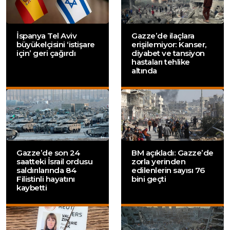
İspanya Tel Aviv
Gazze’de ilaçlara
büyükelçisini ‘istişare
erişilemiyor: Kanser,
için’ geri çağırdı
diyabet ve tansiyon
hastaları tehlike
altında
Gazze’de son 24
BM açıkladı: Gazze’de
saatteki İsrail ordusu
zorla yerinden
saldırılarında 84
edilenlerin sayısı 76
Filistinli hayatını
bini geçti
kaybetti