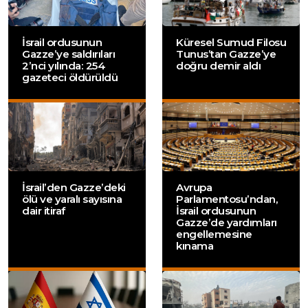
İsrail ordusunun
Küresel Sumud Filosu
Gazze’ye saldırıları
Tunus’tan Gazze’ye
2’nci yılında: 254
doğru demir aldı
gazeteci öldürüldü
İsrail’den Gazze’deki
Avrupa
ölü ve yaralı sayısına
Parlamentosu’ndan,
dair itiraf
İsrail ordusunun
Gazze’de yardımları
engellemesine
kınama