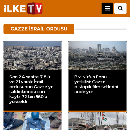
GAZZE İSRAIL ORDUSU
Son 24 saatte 7 ölü
BM Nüfus Fonu
ve 21 yaralı: İsrail
yetkilisi: Gazze
ordusunun Gazze’ye
distopik film setlerini
saldırılarında can
andırıyor
kaybı 72 bin 560’a
yükseldi