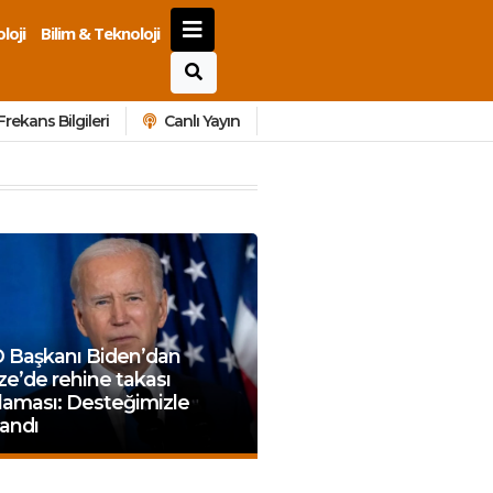
loji
Bilim & Teknoloji
Frekans Bilgileri
Canlı Yayın
 Başkanı Biden’dan
e’de rehine takası
laması: Desteğimizle
andı