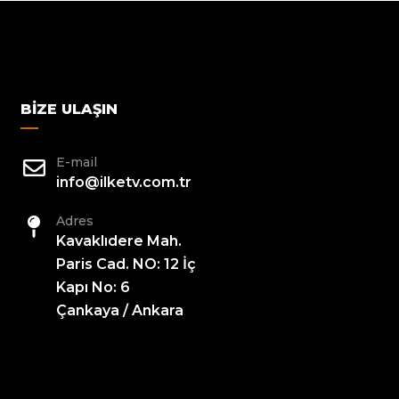
BIZE ULAŞIN
E-mail
info@ilketv.com.tr
Adres
Kavaklıdere Mah.
Paris Cad. NO: 12 İç
Kapı No: 6
Çankaya / Ankara