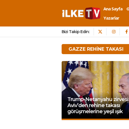
Ana Sayfa
Yazarlar
Bizi Takip Edin:
GAZZE REHINE TAKASI
Trump-Netanyahu zirvesi:
Aviv’den rehine takası
görüşmelerine yeşil ışık