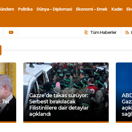
Gündem
Politika
Dünya – Diplomasi
Ekonomi – Emek
Kadın
Eko
Tüm Haberler
Gazze’de takas sürüyor:
ABD
 Tel
Serbest bırakılacak
Gazz
Filistinlilere dair detaylar
açık
açıklandı
sağl