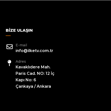
BIZE ULAŞIN
E-mail
info@ilketv.com.tr
Adres
Kavaklıdere Mah.
Paris Cad. NO: 12 İç
Kapı No: 6
Çankaya / Ankara