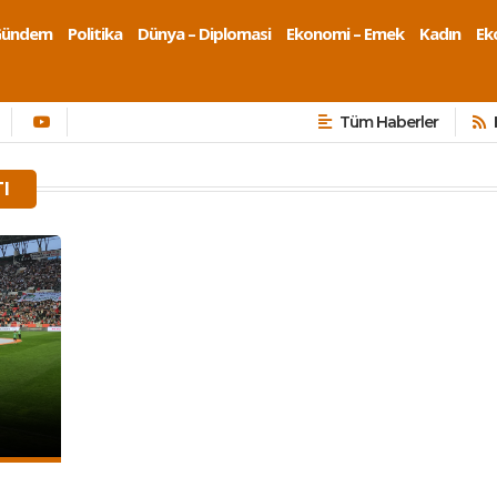
Gündem
Politika
Dünya – Diplomasi
Ekonomi – Emek
Kadın
Eko
Tüm Haberler
I