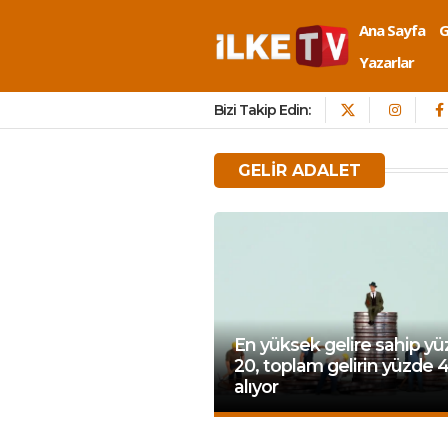
Ana Sayfa
Yazarlar
Bizi Takip Edin:
GELIR ADALET
En yüksek gelire sahip y
20, toplam gelirin yüzde 4
alıyor