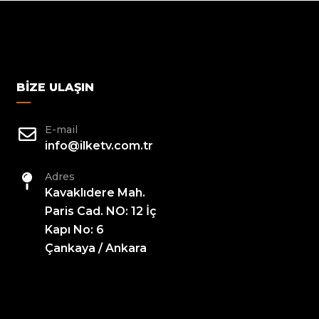
BIZE ULAŞIN
E-mail
info@ilketv.com.tr
Adres
Kavaklıdere Mah.
Paris Cad. NO: 12 İç
Kapı No: 6
Çankaya / Ankara