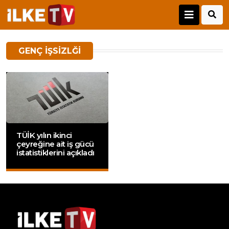
GENÇ IŞSIZLĞI
TÜİK yılın ikinci
çeyreğine ait iş gücü
istatistiklerini açıkladı