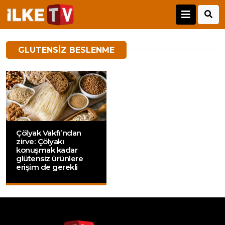
GLUTENSIZ BESLENME
Çölyak Vakfı’ndan
zirve: Çölyakı
konuşmak kadar
glütensiz ürünlere
erişim de gerekli