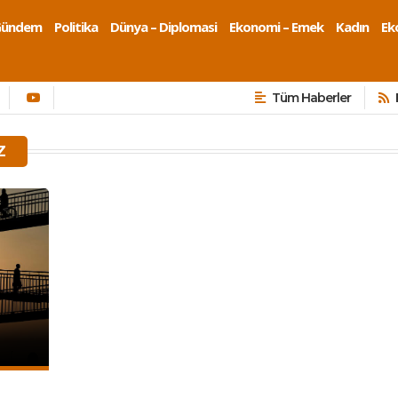
Gündem
Politika
Dünya – Diplomasi
Ekonomi – Emek
Kadın
Eko
Tüm Haberler
Z