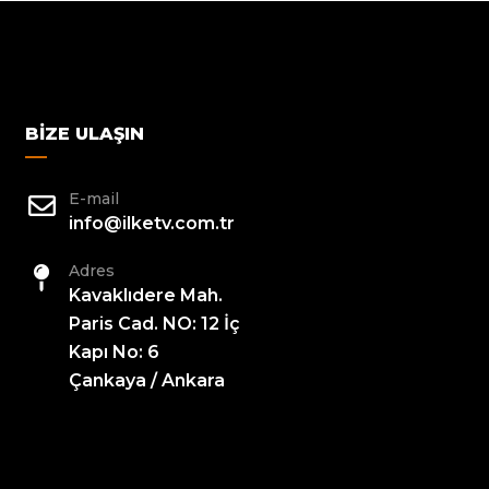
BIZE ULAŞIN
E-mail
info@ilketv.com.tr
Adres
Kavaklıdere Mah.
Paris Cad. NO: 12 İç
Kapı No: 6
Çankaya / Ankara