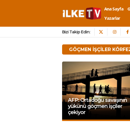
Ana Sayfa
Yazarlar
Bizi Takip Edin:
GÖÇMEN IŞÇILER KÖRFE
AFP: Ortadoğu savaşının
yükünü göçmen işçiler
çekiyor