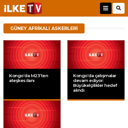
GÜNEY AFRIKALI ASKERLERI
Kongo’da M23’ten
Kongo’da çatışmalar
ateşkes ilanı
devam ediyor:
Büyükelçilikler hedef
alındı