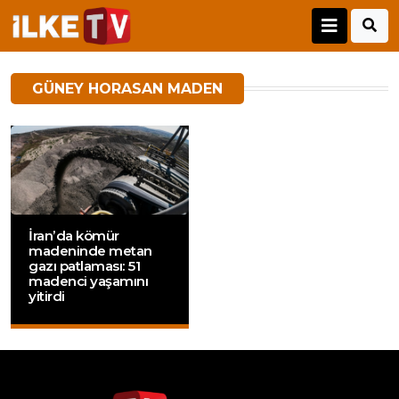
GÜNEY HORASAN MADEN
İran’da kömür
madeninde metan
gazı patlaması: 51
madenci yaşamını
yitirdi