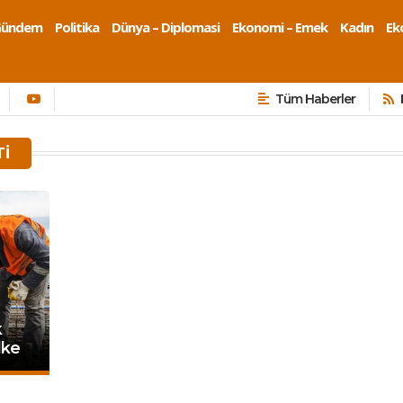
Gündem
Politika
Dünya – Diplomasi
Ekonomi – Emek
Kadın
Eko
Tüm Haberler
TI
k
lke