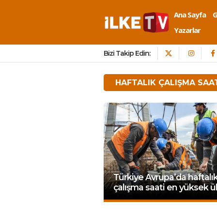
Ana Sayfa
Yazarlar
Bizi Takip Edin:
HAFTALIK ÇALIŞMA SAA
Türkiye Avrupa’da haftalı
çalışma saati en yüksek ü