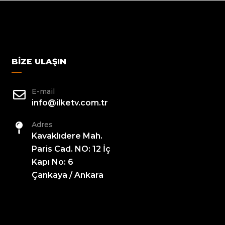
BIZE ULAŞIN
E-mail
info@ilketv.com.tr
Adres
Kavaklıdere Mah.
Paris Cad. NO: 12 İç
Kapı No: 6
Çankaya / Ankara