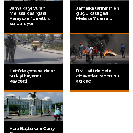
Jamaika’yı vuran
Jamaika tarihinin en
Melissa Kasırgası
güçlü kasırgası:
Karayipler’de etkisini
Melissa 7 can aldı
sürdürüyor
Haiti’de çete saldırısı:
BM Haiti’de çete
50 kişi hayatını
cinayetleri raporunu
kaybetti
açıkladı
Haiti Başbakanı Garry